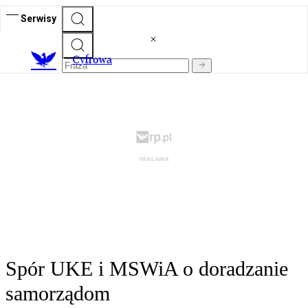
Serwisy
C
yfrowa
Spór UKE i MSWiA o doradzanie
samorządom