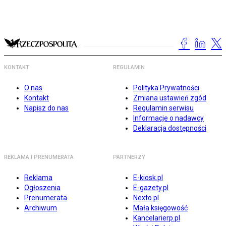
KONTAKT
REGULAMIN
O nas
Polityka Prywatności
Kontakt
Zmiana ustawień zgód
Napisz do nas
Regulamin serwisu
Informacje o nadawcy
Deklaracja dostępności
REKLAMA I PRENUMERATA
PARTNERZY
Reklama
E-kiosk.pl
Ogłoszenia
E-gazety.pl
Prenumerata
Nexto.pl
Archiwum
Mała księgowość
Kancelarierp.pl