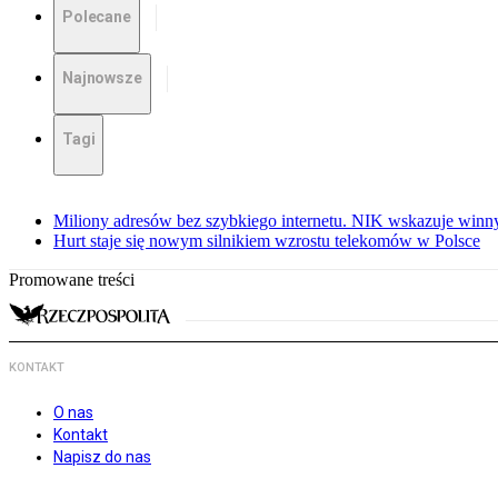
Polecane
Najnowsze
Tagi
Miliony adresów bez szybkiego internetu. NIK wskazuje winn
Hurt staje się nowym silnikiem wzrostu telekomów w Polsce
Promowane treści
KONTAKT
O nas
Kontakt
Napisz do nas