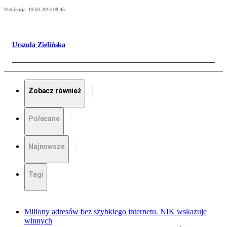
Publikacja:
19.03.2013 08:45
Urszula Zielińska
Zobacz również
Polecane
Najnowsze
Tagi
Miliony adresów bez szybkiego internetu. NIK wskazuje
winnych