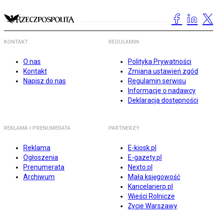
KONTAKT
REGULAMIN
O nas
Polityka Prywatności
Kontakt
Zmiana ustawień zgód
Napisz do nas
Regulamin serwisu
Informacje o nadawcy
Deklaracja dostępności
REKLAMA I PRENUMERATA
PARTNERZY
Reklama
E-kiosk.pl
Ogłoszenia
E-gazety.pl
Prenumerata
Nexto.pl
Archiwum
Mała księgowość
Kancelarierp.pl
Wieści Rolnicze
Życie Warszawy