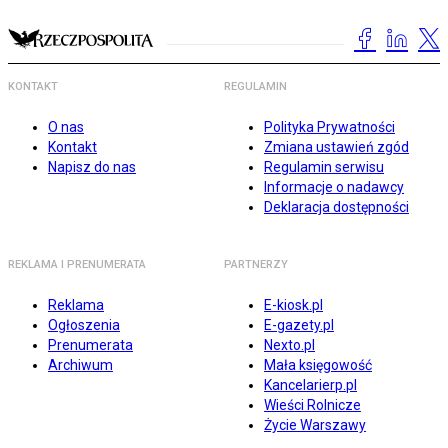
KONTAKT
REGULAMIN
O nas
Polityka Prywatności
Kontakt
Zmiana ustawień zgód
Napisz do nas
Regulamin serwisu
Informacje o nadawcy
Deklaracja dostępności
REKLAMA I PRENUMERATA
PARTNERZY
Reklama
E-kiosk.pl
Ogłoszenia
E-gazety.pl
Prenumerata
Nexto.pl
Archiwum
Mała księgowość
Kancelarierp.pl
Wieści Rolnicze
Życie Warszawy