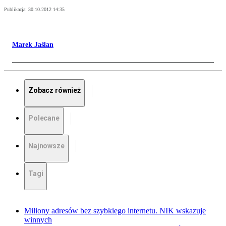
Publikacja:
30.10.2012 14:35
Marek Jaślan
Zobacz również
Polecane
Najnowsze
Tagi
Miliony adresów bez szybkiego internetu. NIK wskazuje
winnych