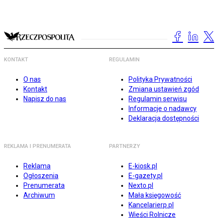
KONTAKT
REGULAMIN
O nas
Polityka Prywatności
Kontakt
Zmiana ustawień zgód
Napisz do nas
Regulamin serwisu
Informacje o nadawcy
Deklaracja dostępności
REKLAMA I PRENUMERATA
PARTNERZY
Reklama
E-kiosk.pl
Ogłoszenia
E-gazety.pl
Prenumerata
Nexto.pl
Archiwum
Mała księgowość
Kancelarierp.pl
Wieści Rolnicze