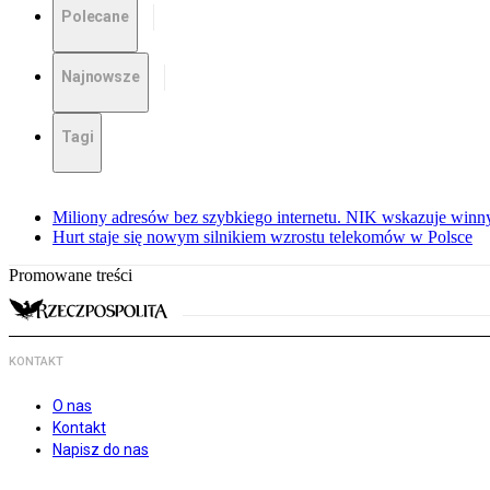
Polecane
Najnowsze
Tagi
Miliony adresów bez szybkiego internetu. NIK wskazuje winn
Hurt staje się nowym silnikiem wzrostu telekomów w Polsce
Promowane treści
KONTAKT
O nas
Kontakt
Napisz do nas