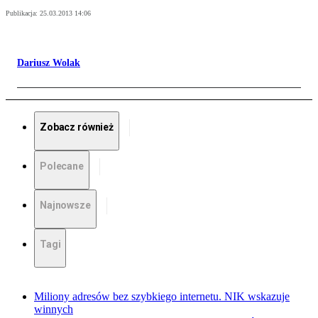
Publikacja:
25.03.2013 14:06
Dariusz Wolak
Zobacz również
Polecane
Najnowsze
Tagi
Miliony adresów bez szybkiego internetu. NIK wskazuje
winnych