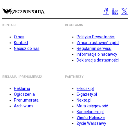
KONTAKT
REGULAMIN
O nas
Polityka Prywatności
Kontakt
Zmiana ustawień zgód
Napisz do nas
Regulamin serwisu
Informacje o nadawcy
Deklaracja dostępności
REKLAMA I PRENUMERATA
PARTNERZY
Reklama
E-kiosk.pl
Ogłoszenia
E-gazety.pl
Prenumerata
Nexto.pl
Archiwum
Mała księgowość
Kancelarierp.pl
Wieści Rolnicze
Życie Warszawy