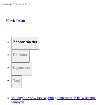
Publikacja:
22.05.2013 08:16
Marek Jaślan
Zobacz również
Polecane
Najnowsze
Tagi
Miliony adresów bez szybkiego internetu. NIK wskazuje
winnych