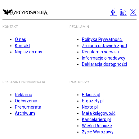
KONTAKT
REGULAMIN
O nas
Polityka Prywatności
Kontakt
Zmiana ustawień zgód
Napisz do nas
Regulamin serwisu
Informacje o nadawcy
Deklaracja dostępności
REKLAMA I PRENUMERATA
PARTNERZY
Reklama
E-kiosk.pl
Ogłoszenia
E-gazety.pl
Prenumerata
Nexto.pl
Archiwum
Mała księgowość
Kancelarierp.pl
Wieści Rolnicze
Życie Warszawy