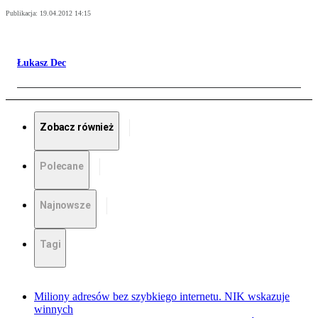
Publikacja:
19.04.2012 14:15
Łukasz Dec
Zobacz również
Polecane
Najnowsze
Tagi
Miliony adresów bez szybkiego internetu. NIK wskazuje
winnych