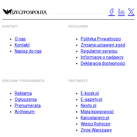
KONTAKT
REGULAMIN
O nas
Polityka Prywatności
Kontakt
Zmiana ustawień zgód
Napisz do nas
Regulamin serwisu
Informacje o nadawcy
Deklaracja dostępności
REKLAMA I PRENUMERATA
PARTNERZY
Reklama
E-kiosk.pl
Ogłoszenia
E-gazety.pl
Prenumerata
Nexto.pl
Archiwum
Mała księgowość
Kancelarierp.pl
Wieści Rolnicze
Życie Warszawy