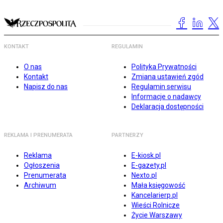
KONTAKT
REGULAMIN
O nas
Polityka Prywatności
Kontakt
Zmiana ustawień zgód
Napisz do nas
Regulamin serwisu
Informacje o nadawcy
Deklaracja dostępności
REKLAMA I PRENUMERATA
PARTNERZY
Reklama
E-kiosk.pl
Ogłoszenia
E-gazety.pl
Prenumerata
Nexto.pl
Archiwum
Mała księgowość
Kancelarierp.pl
Wieści Rolnicze
Życie Warszawy