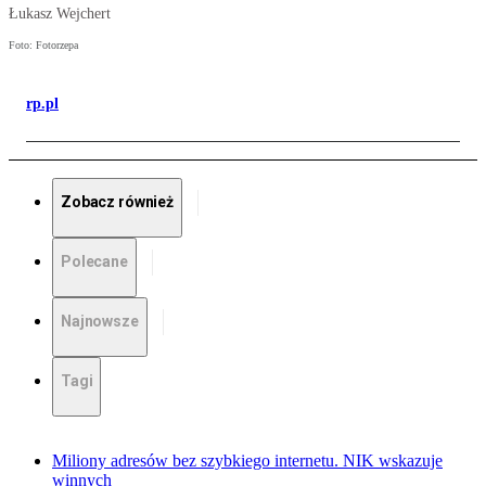
Łukasz Wejchert
Foto: Fotorzepa
rp.pl
Zobacz również
Polecane
Najnowsze
Tagi
Miliony adresów bez szybkiego internetu. NIK wskazuje
winnych