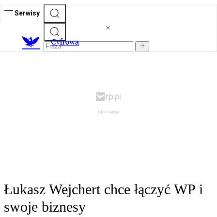
Serwisy
C
yfrowa
Łukasz Wejchert chce łączyć WP i
swoje biznesy