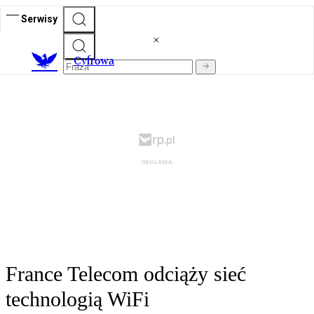
Serwisy
C
yfrowa
France Telecom odciąży sieć
technologią WiFi