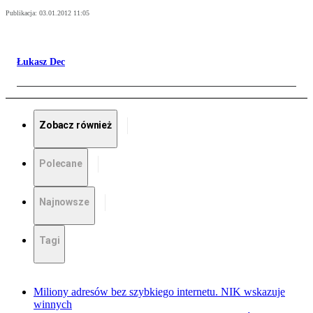
Publikacja:
03.01.2012 11:05
Łukasz Dec
Zobacz również
Polecane
Najnowsze
Tagi
Miliony adresów bez szybkiego internetu. NIK wskazuje
winnych