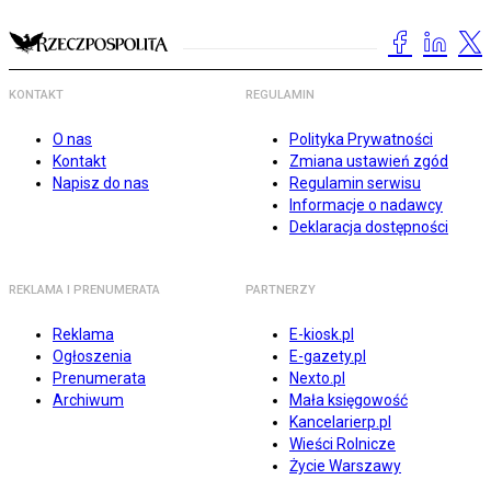
KONTAKT
REGULAMIN
O nas
Polityka Prywatności
Kontakt
Zmiana ustawień zgód
Napisz do nas
Regulamin serwisu
Informacje o nadawcy
Deklaracja dostępności
REKLAMA I PRENUMERATA
PARTNERZY
Reklama
E-kiosk.pl
Ogłoszenia
E-gazety.pl
Prenumerata
Nexto.pl
Archiwum
Mała księgowość
Kancelarierp.pl
Wieści Rolnicze
Życie Warszawy