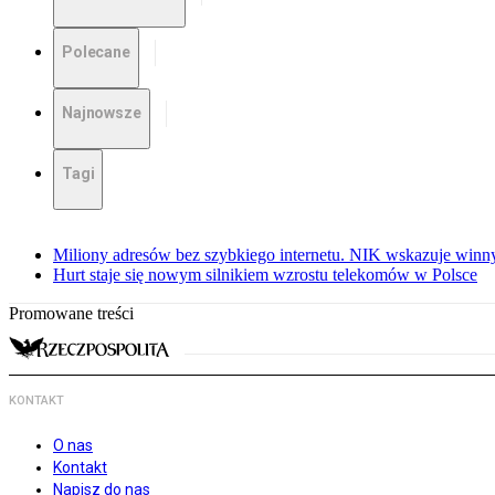
Polecane
Najnowsze
Tagi
Miliony adresów bez szybkiego internetu. NIK wskazuje winn
Hurt staje się nowym silnikiem wzrostu telekomów w Polsce
Promowane treści
KONTAKT
O nas
Kontakt
Napisz do nas