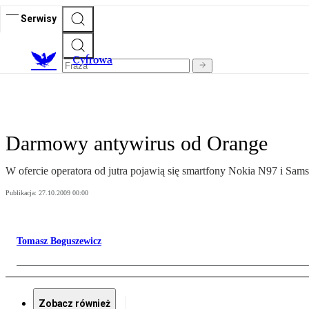
Serwisy
C
yfrowa
Darmowy antywirus od Orange
W ofercie operatora od jutra pojawią się smartfony Nokia N97 i Sam
Publikacja:
27.10.2009 00:00
Tomasz Boguszewicz
Zobacz również