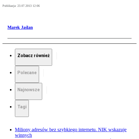
Publikacja:
23.07.2013 12:06
Marek Jaślan
Zobacz również
Polecane
Najnowsze
Tagi
Miliony adresów bez szybkiego internetu. NIK wskazuje
winnych