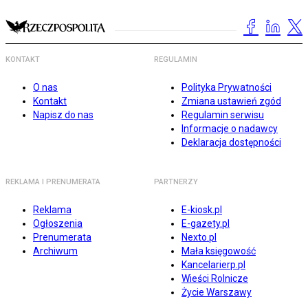
KONTAKT
REGULAMIN
O nas
Polityka Prywatności
Kontakt
Zmiana ustawień zgód
Napisz do nas
Regulamin serwisu
Informacje o nadawcy
Deklaracja dostępności
REKLAMA I PRENUMERATA
PARTNERZY
Reklama
E-kiosk.pl
Ogłoszenia
E-gazety.pl
Prenumerata
Nexto.pl
Archiwum
Mała księgowość
Kancelarierp.pl
Wieści Rolnicze
Życie Warszawy