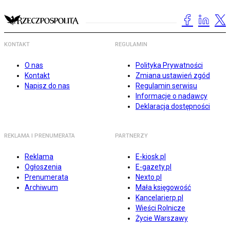
KONTAKT
REGULAMIN
O nas
Polityka Prywatności
Kontakt
Zmiana ustawień zgód
Napisz do nas
Regulamin serwisu
Informacje o nadawcy
Deklaracja dostępności
REKLAMA I PRENUMERATA
PARTNERZY
Reklama
E-kiosk.pl
Ogłoszenia
E-gazety.pl
Prenumerata
Nexto.pl
Archiwum
Mała księgowość
Kancelarierp.pl
Wieści Rolnicze
Życie Warszawy