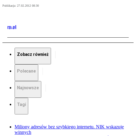
Publikacja:
27.02.2012 08:30
rp.pl
Zobacz również
Polecane
Najnowsze
Tagi
Miliony adresów bez szybkiego internetu. NIK wskazuje
winnych