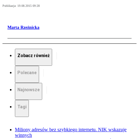
Publikacja:
19.08.2015 09:28
Marta Rzeźnicka
Zobacz również
Polecane
Najnowsze
Tagi
Miliony adresów bez szybkiego internetu. NIK wskazuje
winnych