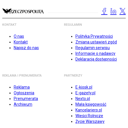
KONTAKT
REGULAMIN
O nas
Polityka Prywatności
Kontakt
Zmiana ustawień zgód
Napisz do nas
Regulamin serwisu
Informacje o nadawcy
Deklaracja dostępności
REKLAMA I PRENUMERATA
PARTNERZY
Reklama
E-kiosk.pl
Ogłoszenia
E-gazety.pl
Prenumerata
Nexto.pl
Archiwum
Mała księgowość
Kancelarierp.pl
Wieści Rolnicze
Życie Warszawy