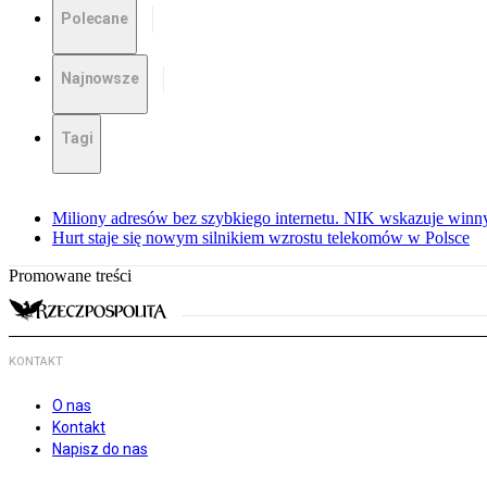
Polecane
Najnowsze
Tagi
Miliony adresów bez szybkiego internetu. NIK wskazuje winn
Hurt staje się nowym silnikiem wzrostu telekomów w Polsce
Promowane treści
KONTAKT
O nas
Kontakt
Napisz do nas