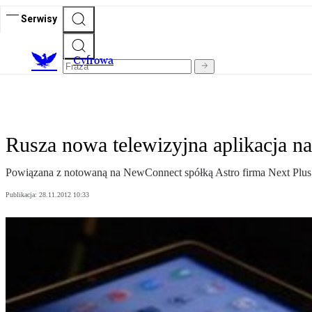
Serwisy
C
yfrowa
Rusza nowa telewizyjna aplikacja na
Powiązana z notowaną na NewConnect spółką Astro firma Next Plus u
Publikacja:
28.11.2012 10:33