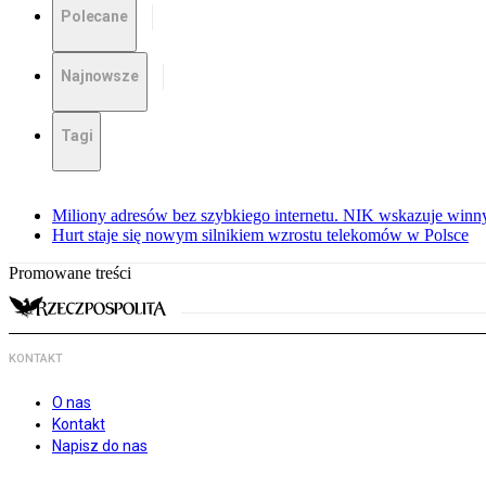
Polecane
Najnowsze
Tagi
Miliony adresów bez szybkiego internetu. NIK wskazuje winn
Hurt staje się nowym silnikiem wzrostu telekomów w Polsce
Promowane treści
KONTAKT
O nas
Kontakt
Napisz do nas