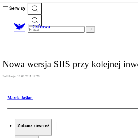
Serwisy
C
yfrowa
Nowa wersja SIIS przy kolejnej inw
Publikacja:
15.09.2011 12:20
Marek Jaślan
Zobacz również