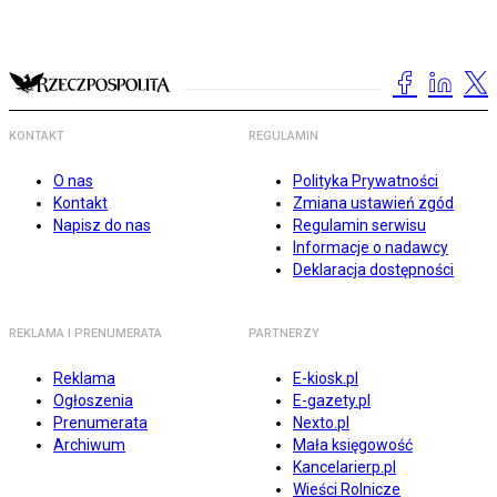
KONTAKT
REGULAMIN
O nas
Polityka Prywatności
Kontakt
Zmiana ustawień zgód
Napisz do nas
Regulamin serwisu
Informacje o nadawcy
Deklaracja dostępności
REKLAMA I PRENUMERATA
PARTNERZY
Reklama
E-kiosk.pl
Ogłoszenia
E-gazety.pl
Prenumerata
Nexto.pl
Archiwum
Mała księgowość
Kancelarierp.pl
Wieści Rolnicze