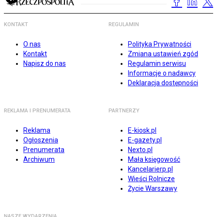
KONTAKT
REGULAMIN
O nas
Polityka Prywatności
Kontakt
Zmiana ustawień zgód
Napisz do nas
Regulamin serwisu
Informacje o nadawcy
Deklaracja dostępności
REKLAMA I PRENUMERATA
PARTNERZY
Reklama
E-kiosk.pl
Ogłoszenia
E-gazety.pl
Prenumerata
Nexto.pl
Archiwum
Mała księgowość
Kancelarierp.pl
Wieści Rolnicze
Życie Warszawy
NASZE WYDARZENIA