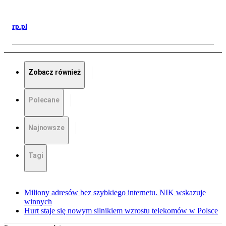
rp.pl
Zobacz również
Polecane
Najnowsze
Tagi
Miliony adresów bez szybkiego internetu. NIK wskazuje
winnych
Hurt staje się nowym silnikiem wzrostu telekomów w Polsce