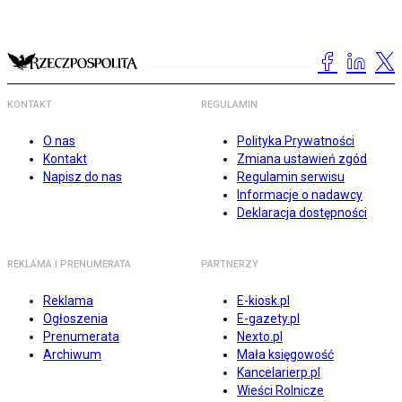
KONTAKT
REGULAMIN
O nas
Polityka Prywatności
Kontakt
Zmiana ustawień zgód
Napisz do nas
Regulamin serwisu
Informacje o nadawcy
Deklaracja dostępności
REKLAMA I PRENUMERATA
PARTNERZY
Reklama
E-kiosk.pl
Ogłoszenia
E-gazety.pl
Prenumerata
Nexto.pl
Archiwum
Mała księgowość
Kancelarierp.pl
Wieści Rolnicze