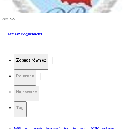
Foto: ROL
Tomasz Boguszewicz
Zobacz również
Polecane
Najnowsze
Tagi
Miliony adresów bez szybkiego internetu. NIK wskazuje