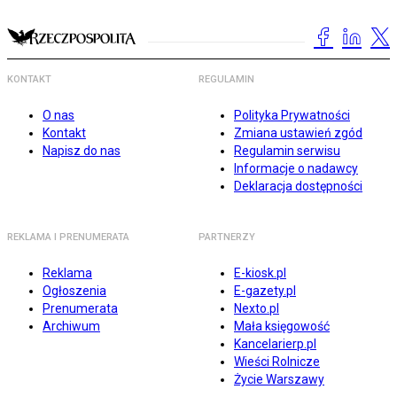
KONTAKT
REGULAMIN
O nas
Polityka Prywatności
Kontakt
Zmiana ustawień zgód
Napisz do nas
Regulamin serwisu
Informacje o nadawcy
Deklaracja dostępności
REKLAMA I PRENUMERATA
PARTNERZY
Reklama
E-kiosk.pl
Ogłoszenia
E-gazety.pl
Prenumerata
Nexto.pl
Archiwum
Mała księgowość
Kancelarierp.pl
Wieści Rolnicze
Życie Warszawy