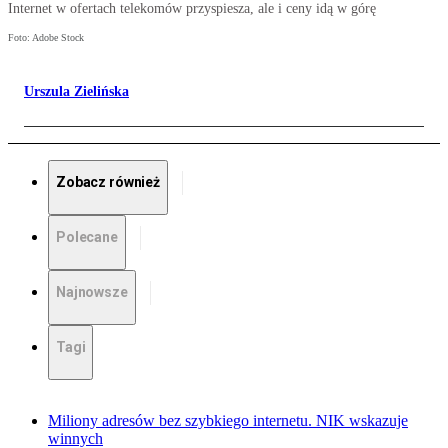
Internet w ofertach telekomów przyspiesza, ale i ceny idą w górę
Foto: Adobe Stock
Urszula Zielińska
Zobacz również
Polecane
Najnowsze
Tagi
Miliony adresów bez szybkiego internetu. NIK wskazuje
winnych