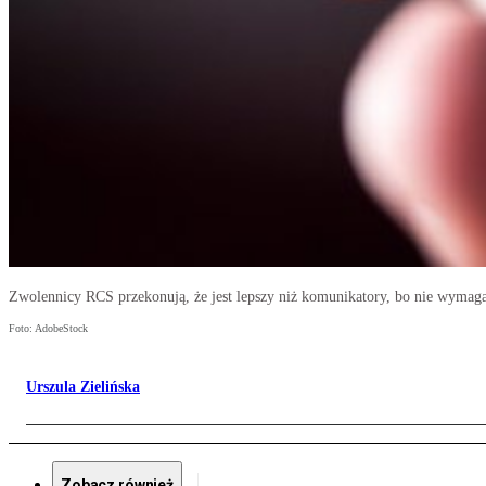
Zwolennicy RCS przekonują, że jest lepszy niż komunikatory, bo nie wymaga in
Foto: AdobeStock
Urszula Zielińska
Zobacz również