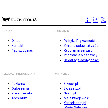
KONTAKT
REGULAMIN
O nas
Polityka Prywatności
Kontakt
Zmiana ustawień zgód
Napisz do nas
Regulamin serwisu
Informacje o nadawcy
Deklaracja dostępności
REKLAMA I PRENUMERATA
PARTNERZY
Reklama
E-kiosk.pl
Ogłoszenia
E-gazety.pl
Prenumerata
Nexto.pl
Archiwum
Mała księgowość
Kancelarierp.pl
Wieści Rolnicze