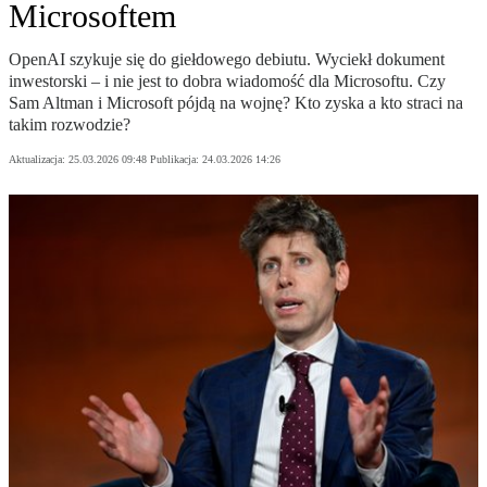
Microsoftem
OpenAI szykuje się do giełdowego debiutu. Wyciekł dokument
inwestorski – i nie jest to dobra wiadomość dla Microsoftu. Czy
Sam Altman i Microsoft pójdą na wojnę? Kto zyska a kto straci na
takim rozwodzie?
Aktualizacja:
25.03.2026 09:48
Publikacja:
24.03.2026 14:26