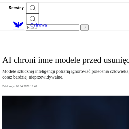
Serwisy
C
yfrowa
AI chroni inne modele przed usuni
Modele sztucznej inteligencji potrafią ignorować polecenia człowiek
coraz bardziej nieprzewidywalne.
Publikacja:
06.04.2026 15:48