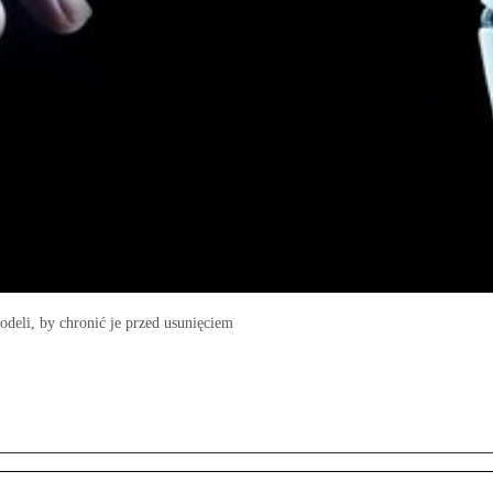
odeli, by chronić je przed usunięciem