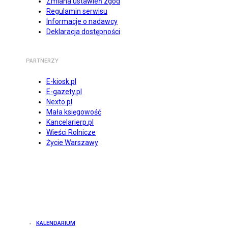
Zmiana ustawień zgód
Regulamin serwisu
Informacje o nadawcy
Deklaracja dostępności
PARTNERZY
E-kiosk.pl
E-gazety.pl
Nexto.pl
Mała księgowość
Kancelarierp.pl
Wieści Rolnicze
Życie Warszawy
KALENDARIUM