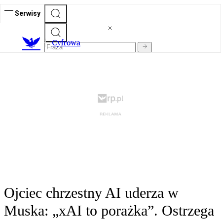
Serwisy
C
yfrowa
Ojciec chrzestny AI uderza w
Muska: „xAI to porażka”. Ostrzega