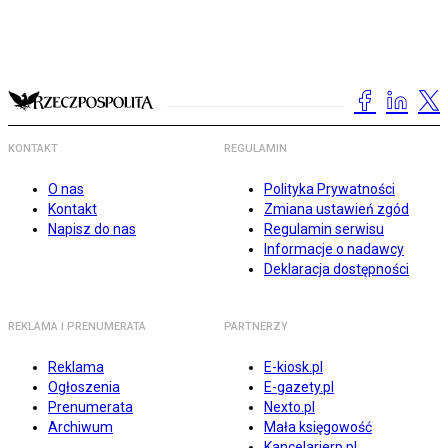
KONTAKT
REGULAMIN
O nas
Polityka Prywatności
Kontakt
Zmiana ustawień zgód
Napisz do nas
Regulamin serwisu
Informacje o nadawcy
Deklaracja dostępności
REKLAMA I PRENUMERATA
PARTNERZY
Reklama
E-kiosk.pl
Ogłoszenia
E-gazety.pl
Prenumerata
Nexto.pl
Archiwum
Mała księgowość
Kancelarierp.pl