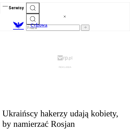
Serwisy
C
yfrowa
Ukraińscy hakerzy udają kobiety,
by namierzać Rosjan