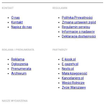
KONTAKT
REGULAMIN
O nas
Polityka Prywatności
Kontakt
Zmiana ustawień zgód
Napisz do nas
Regulamin serwisu
Informacje o nadawcy
Deklaracja dostępności
REKLAMA I PRENUMERATA
PARTNERZY
Reklama
E-kiosk.pl
Ogłoszenia
E-gazety.pl
Prenumerata
Nexto.pl
Archiwum
Mała księgowość
Kancelarierp.pl
Wieści Rolnicze
Życie Warszawy
NASZE WYDARZENIA