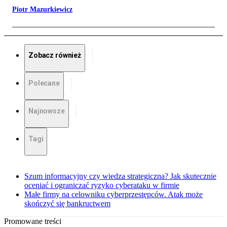
Piotr Mazurkiewicz
Zobacz również
Polecane
Najnowsze
Tagi
Szum informacyjny czy wiedza strategiczna? Jak skutecznie
oceniać i ograniczać ryzyko cyberataku w firmie
Małe firmy na celowniku cyberprzestępców. Atak może
skończyć się bankructwem
Promowane treści