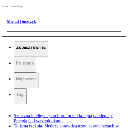
Foto: Bloomberg
Michał Duszczyk
Zobacz również
Polecane
Najnowsze
Tagi
Sztuczna inteligencja ochroni przed kolejną pandemią?
Pracują nad szczepionkami
To istna rzeźnia. Śledczy sprawdzą testy na zwierzętach w