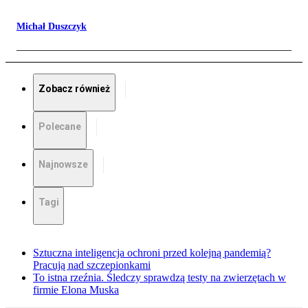
Michał Duszczyk
Zobacz również
Polecane
Najnowsze
Tagi
Sztuczna inteligencja ochroni przed kolejną pandemią?
Pracują nad szczepionkami
To istna rzeźnia. Śledczy sprawdzą testy na zwierzętach w
firmie Elona Muska