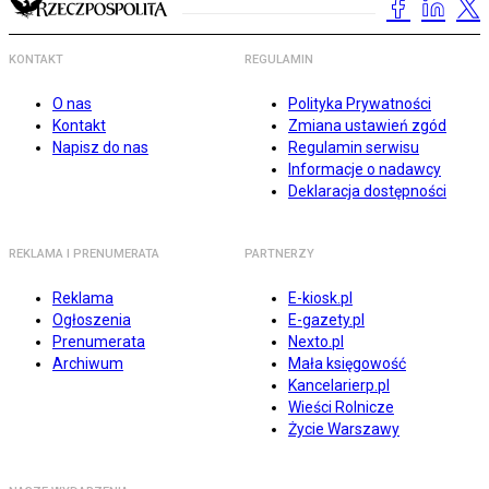
KONTAKT
REGULAMIN
O nas
Polityka Prywatności
Kontakt
Zmiana ustawień zgód
Napisz do nas
Regulamin serwisu
Informacje o nadawcy
Deklaracja dostępności
REKLAMA I PRENUMERATA
PARTNERZY
Reklama
E-kiosk.pl
Ogłoszenia
E-gazety.pl
Prenumerata
Nexto.pl
Archiwum
Mała księgowość
Kancelarierp.pl
Wieści Rolnicze
Życie Warszawy