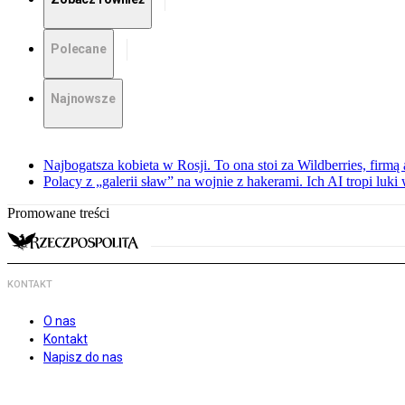
Polecane
Najnowsze
Najbogatsza kobieta w Rosji. To ona stoi za Wildberries, firm
Polacy z „galerii sław” na wojnie z hakerami. Ich AI tropi luki
Promowane treści
KONTAKT
O nas
Kontakt
Napisz do nas