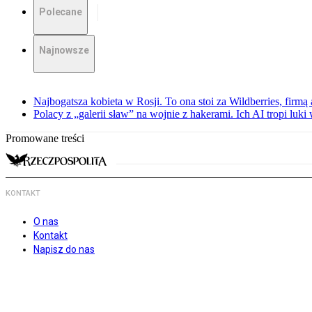
Polecane
Najnowsze
Najbogatsza kobieta w Rosji. To ona stoi za Wildberries, firm
Polacy z „galerii sław” na wojnie z hakerami. Ich AI tropi luki
Promowane treści
KONTAKT
O nas
Kontakt
Napisz do nas