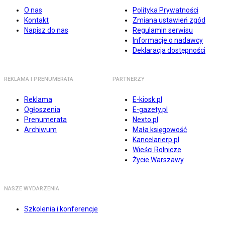
O nas
Polityka Prywatności
Kontakt
Zmiana ustawień zgód
Napisz do nas
Regulamin serwisu
Informacje o nadawcy
Deklaracja dostępności
REKLAMA I PRENUMERATA
PARTNERZY
Reklama
E-kiosk.pl
Ogłoszenia
E-gazety.pl
Prenumerata
Nexto.pl
Archiwum
Mała księgowość
Kancelarierp.pl
Wieści Rolnicze
Życie Warszawy
NASZE WYDARZENIA
Szkolenia i konferencje