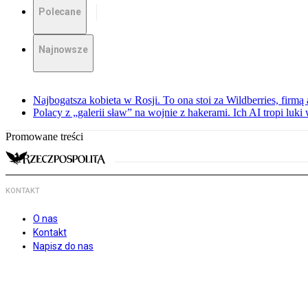
Polecane
Najnowsze
Najbogatsza kobieta w Rosji. To ona stoi za Wildberries, firm
Polacy z „galerii sław” na wojnie z hakerami. Ich AI tropi luki
Promowane treści
KONTAKT
O nas
Kontakt
Napisz do nas