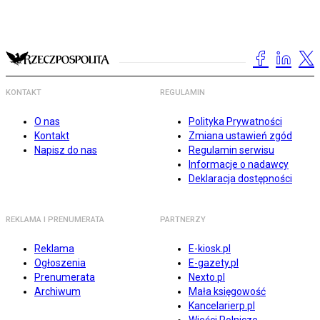
KONTAKT
REGULAMIN
O nas
Polityka Prywatności
Kontakt
Zmiana ustawień zgód
Napisz do nas
Regulamin serwisu
Informacje o nadawcy
Deklaracja dostępności
REKLAMA I PRENUMERATA
PARTNERZY
Reklama
E-kiosk.pl
Ogłoszenia
E-gazety.pl
Prenumerata
Nexto.pl
Archiwum
Mała księgowość
Kancelarierp.pl