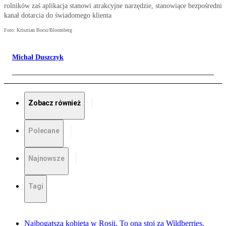
rolników zaś aplikacja stanowi atrakcyjne narzędzie, stanowiące bezpośredni
kanał dotarcia do świadomego klienta
Foto: Krisztian Bocsi/Bloomberg
Michał Duszczyk
Zobacz również
Polecane
Najnowsze
Tagi
Najbogatsza kobieta w Rosji. To ona stoi za Wildberries,