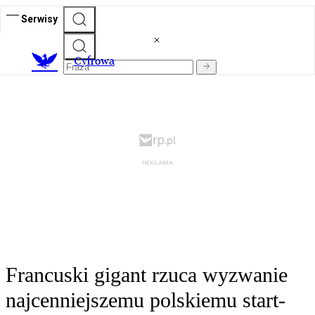
Serwisy
C
yfrowa
Francuski gigant rzuca wyzwanie
najcenniejszemu polskiemu start-