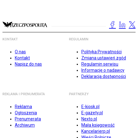
KONTAKT
REGULAMIN
O nas
Polityka Prywatności
Kontakt
Zmiana ustawień zgód
Napisz do nas
Regulamin serwisu
Informacje o nadawcy
Deklaracja dostępności
REKLAMA I PRENUMERATA
PARTNERZY
Reklama
E-kiosk.pl
Ogłoszenia
E-gazety.pl
Prenumerata
Nexto.pl
Archiwum
Mała księgowość
Kancelarierp.pl
Wieści Rolnicze