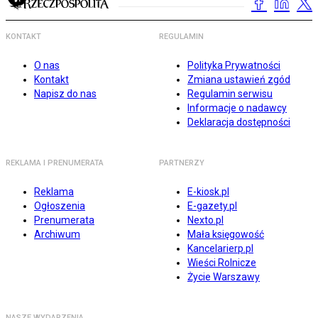
KONTAKT
REGULAMIN
O nas
Polityka Prywatności
Kontakt
Zmiana ustawień zgód
Napisz do nas
Regulamin serwisu
Informacje o nadawcy
Deklaracja dostępności
REKLAMA I PRENUMERATA
PARTNERZY
Reklama
E-kiosk.pl
Ogłoszenia
E-gazety.pl
Prenumerata
Nexto.pl
Archiwum
Mała księgowość
Kancelarierp.pl
Wieści Rolnicze
Życie Warszawy
NASZE WYDARZENIA