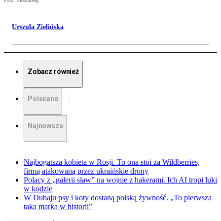
Foto: Bloomberg
Urszula Zielińska
Zobacz również
Polecane
Najnowsze
Najbogatsza kobieta w Rosji. To ona stoi za Wildberries,
firmą atakowaną przez ukraińskie drony
Polacy z „galerii sław” na wojnie z hakerami. Ich AI tropi luki
w kodzie
W Dubaju psy i koty dostaną polską żywność. „To pierwsza
taka marka w historii”