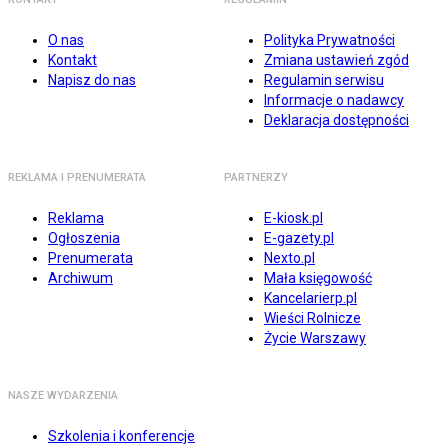
O nas
Polityka Prywatności
Kontakt
Zmiana ustawień zgód
Napisz do nas
Regulamin serwisu
Informacje o nadawcy
Deklaracja dostępności
REKLAMA I PRENUMERATA
PARTNERZY
Reklama
E-kiosk.pl
Ogłoszenia
E-gazety.pl
Prenumerata
Nexto.pl
Archiwum
Mała księgowość
Kancelarierp.pl
Wieści Rolnicze
Życie Warszawy
NASZE WYDARZENIA
Szkolenia i konferencje