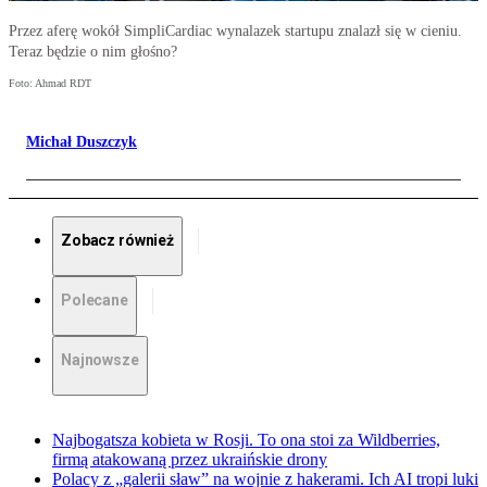
Przez aferę wokół SimpliCardiac wynalazek startupu znalazł się w cieniu.
Teraz będzie o nim głośno?
Foto: Ahmad RDT
Michał Duszczyk
Zobacz również
Polecane
Najnowsze
Najbogatsza kobieta w Rosji. To ona stoi za Wildberries,
firmą atakowaną przez ukraińskie drony
Polacy z „galerii sław” na wojnie z hakerami. Ich AI tropi luki