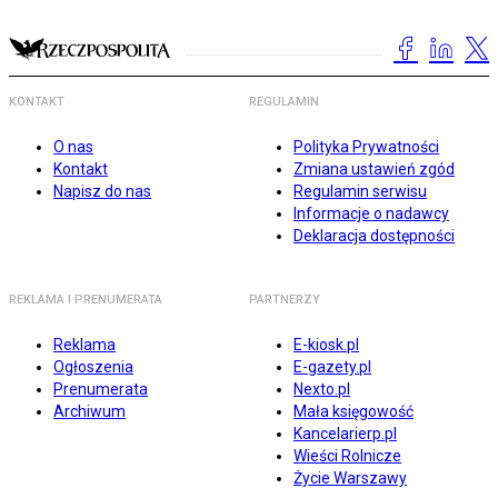
KONTAKT
REGULAMIN
O nas
Polityka Prywatności
Kontakt
Zmiana ustawień zgód
Napisz do nas
Regulamin serwisu
Informacje o nadawcy
Deklaracja dostępności
REKLAMA I PRENUMERATA
PARTNERZY
Reklama
E-kiosk.pl
Ogłoszenia
E-gazety.pl
Prenumerata
Nexto.pl
Archiwum
Mała księgowość
Kancelarierp.pl
Wieści Rolnicze
Życie Warszawy