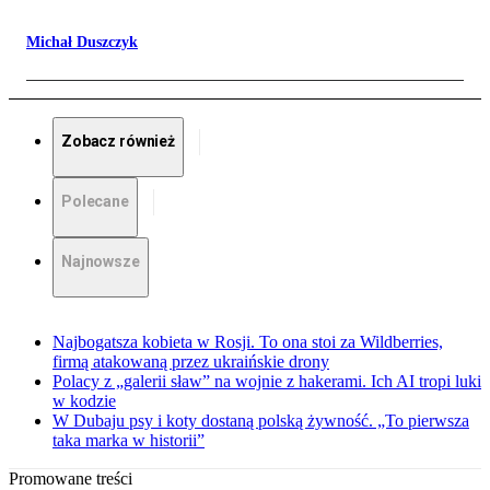
Michał Duszczyk
Zobacz również
Polecane
Najnowsze
Najbogatsza kobieta w Rosji. To ona stoi za Wildberries,
firmą atakowaną przez ukraińskie drony
Polacy z „galerii sław” na wojnie z hakerami. Ich AI tropi luki
w kodzie
W Dubaju psy i koty dostaną polską żywność. „To pierwsza
taka marka w historii”
Promowane treści