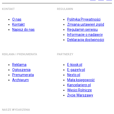
KONTAKT
REGULAMIN
O nas
Polityka Prywatności
Kontakt
Zmiana ustawień zgód
Napisz do nas
Regulamin serwisu
Informacje o nadawcy
Deklaracja dostępności
REKLAMA I PRENUMERATA
PARTNERZY
Reklama
E-kiosk.pl
Ogłoszenia
E-gazety.pl
Prenumerata
Nexto.pl
Archiwum
Mała księgowość
Kancelarierp.pl
Wieści Rolnicze
Życie Warszawy
NASZE WYDARZENIA