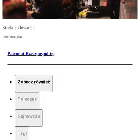
Strefa kodowania
Foto: mat. pras.
Patronat Rzeczpospolitej
Zobacz również
Polecane
Najnowsze
Tagi