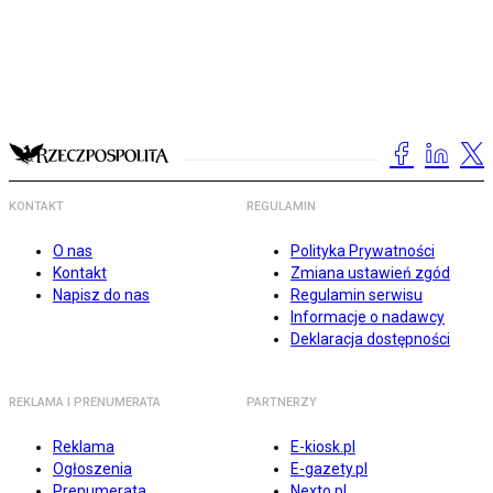
KONTAKT
REGULAMIN
O nas
Polityka Prywatności
Kontakt
Zmiana ustawień zgód
Napisz do nas
Regulamin serwisu
Informacje o nadawcy
Deklaracja dostępności
REKLAMA I PRENUMERATA
PARTNERZY
Reklama
E-kiosk.pl
Ogłoszenia
E-gazety.pl
Prenumerata
Nexto.pl