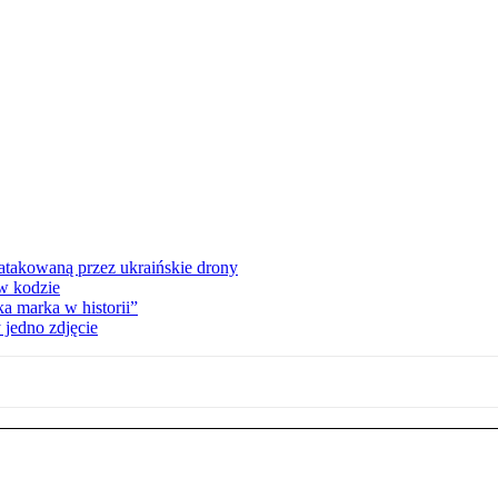
ą atakowaną przez ukraińskie drony
 w kodzie
a marka w historii”
 jedno zdjęcie