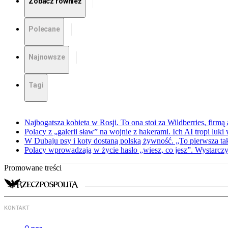
Zobacz również
Polecane
Najnowsze
Tagi
Najbogatsza kobieta w Rosji. To ona stoi za Wildberries, firm
Polacy z „galerii sław” na wojnie z hakerami. Ich AI tropi luki
W Dubaju psy i koty dostaną polską żywność. „To pierwsza tak
Polacy wprowadzają w życie hasło „wiesz, co jesz”. Wystarczy
Promowane treści
KONTAKT