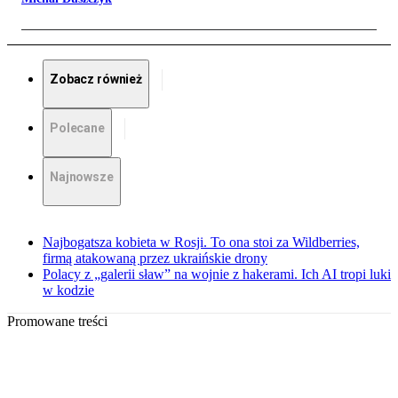
Zobacz również
Polecane
Najnowsze
Najbogatsza kobieta w Rosji. To ona stoi za Wildberries,
firmą atakowaną przez ukraińskie drony
Polacy z „galerii sław” na wojnie z hakerami. Ich AI tropi luki
w kodzie
Promowane treści