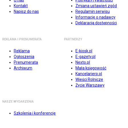
O nas
Polityka Prywatności
Kontakt
Zmiana ustawień zgód
Napisz do nas
Regulamin serwisu
Informacje o nadawcy
Deklaracja dostępności
REKLAMA I PRENUMERATA
PARTNERZY
Reklama
E-kiosk.pl
Ogłoszenia
E-gazety.pl
Prenumerata
Nexto.pl
Archiwum
Mała księgowość
Kancelarierp.pl
Wieści Rolnicze
Życie Warszawy
NASZE WYDARZENIA
Szkolenia i konferencje