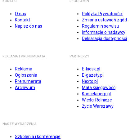
KONTAKT
REGULAMIN
O nas
Polityka Prywatności
Kontakt
Zmiana ustawień zgód
Napisz do nas
Regulamin serwisu
Informacje o nadawcy
Deklaracja dostępności
REKLAMA I PRENUMERATA
PARTNERZY
Reklama
E-kiosk.pl
Ogłoszenia
E-gazety.pl
Prenumerata
Nexto.pl
Archiwum
Mała księgowość
Kancelarierp.pl
Wieści Rolnicze
Życie Warszawy
NASZE WYDARZENIA
Szkolenia i konferencje