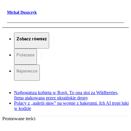
Michał Duszczyk
Zobacz również
Polecane
Najnowsze
Najbogatsza kobieta w Rosji. To ona stoi za Wildberries,
firmą atakowaną przez ukraińskie drony
Polacy z „galerii sław” na wojnie z hakerami. Ich AI tropi luki
w kodzie
Promowane treści