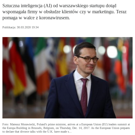
Sztuczna inteligencja (AI) od warszawskiego startupu dotąd
wspomagała firmy w obsłudze klientów czy w marketingu. Teraz
pomaga w walce z koronawirusem.
Publikacja:
30.03.2020 19:34
Foto: Mateusz Morawiecki, Poland’s prime minister, arrives at a European Union (EU) leaders summit at
the Europa Building in Brussels, Belgium, on Thursday, Dec. 14, 2017. As the European Union prepares
to declare that divorce talks with the U.K. have made s...