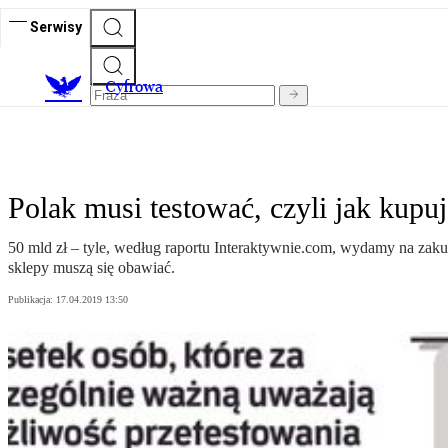
Serwisy
C
yfrowa
Polak musi testować, czyli jak kupu
50 mld zł – tyle, według raportu Interaktywnie.com, wydamy na zakupy
sklepy muszą się obawiać.
Publikacja:
17.04.2019 13:50