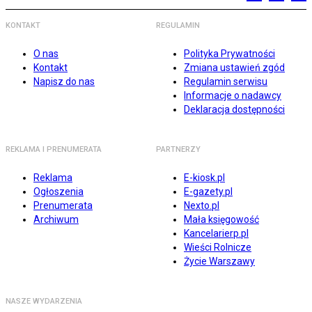
KONTAKT
REGULAMIN
O nas
Polityka Prywatności
Kontakt
Zmiana ustawień zgód
Napisz do nas
Regulamin serwisu
Informacje o nadawcy
Deklaracja dostępności
REKLAMA I PRENUMERATA
PARTNERZY
Reklama
E-kiosk.pl
Ogłoszenia
E-gazety.pl
Prenumerata
Nexto.pl
Archiwum
Mała księgowość
Kancelarierp.pl
Wieści Rolnicze
Życie Warszawy
NASZE WYDARZENIA