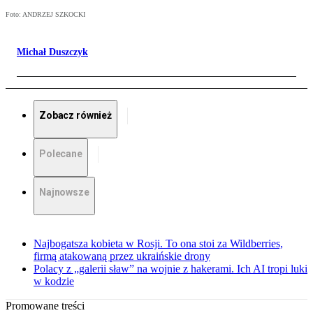
Foto: ANDRZEJ SZKOCKI
Michał Duszczyk
Zobacz również
Polecane
Najnowsze
Najbogatsza kobieta w Rosji. To ona stoi za Wildberries,
firmą atakowaną przez ukraińskie drony
Polacy z „galerii sław” na wojnie z hakerami. Ich AI tropi luki
w kodzie
Promowane treści