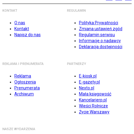
KONTAKT
REGULAMIN
O nas
Polityka Prywatności
Kontakt
Zmiana ustawień zgód
Napisz do nas
Regulamin serwisu
Informacje o nadawcy
Deklaracja dostępności
REKLAMA I PRENUMERATA
PARTNERZY
Reklama
E-kiosk.pl
Ogłoszenia
E-gazety.pl
Prenumerata
Nexto.pl
Archiwum
Mała księgowość
Kancelarierp.pl
Wieści Rolnicze
Życie Warszawy
NASZE WYDARZENIA