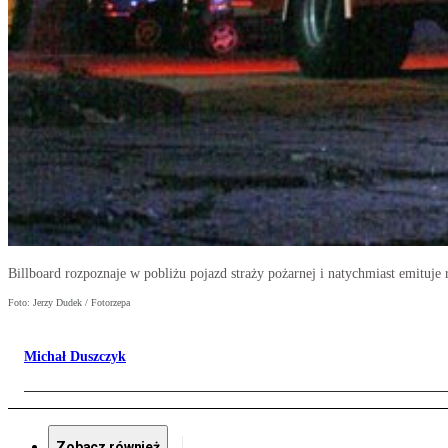
Billboard rozpoznaje w pobliżu pojazd straży pożarnej i natychmiast emituje 
Foto: Jerzy Dudek / Fotorzepa
Michał Duszczyk
Zobacz również