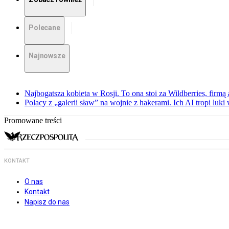
Polecane
Najnowsze
Najbogatsza kobieta w Rosji. To ona stoi za Wildberries, firm
Polacy z „galerii sław” na wojnie z hakerami. Ich AI tropi luki
Promowane treści
KONTAKT
O nas
Kontakt
Napisz do nas