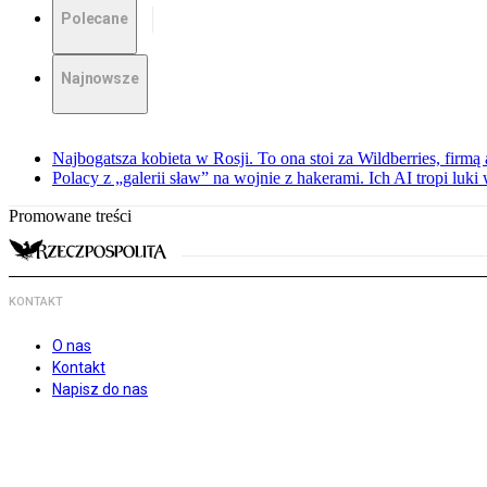
Polecane
Najnowsze
Najbogatsza kobieta w Rosji. To ona stoi za Wildberries, firm
Polacy z „galerii sław” na wojnie z hakerami. Ich AI tropi luki
Promowane treści
KONTAKT
O nas
Kontakt
Napisz do nas