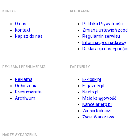
KONTAKT
REGULAMIN
O nas
Polityka Prywatności
Kontakt
Zmiana ustawień zgód
Napisz do nas
Regulamin serwisu
Informacje o nadawcy
Deklaracja dostępności
REKLAMA I PRENUMERATA
PARTNERZY
Reklama
E-kiosk.pl
Ogłoszenia
E-gazety.pl
Prenumerata
Nexto.pl
Archiwum
Mała księgowość
Kancelarierp.pl
Wieści Rolnicze
Życie Warszawy
NASZE WYDARZENIA