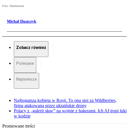
Foto: Shutterstock
Michał Duszczyk
Zobacz również
Polecane
Najnowsze
Najbogatsza kobieta w Rosji. To ona stoi za Wildberries,
firmą atakowaną przez ukraińskie drony
Polacy z „galerii sław” na wojnie z hakerami. Ich AI tropi luki
w kodzie
Promowane treści