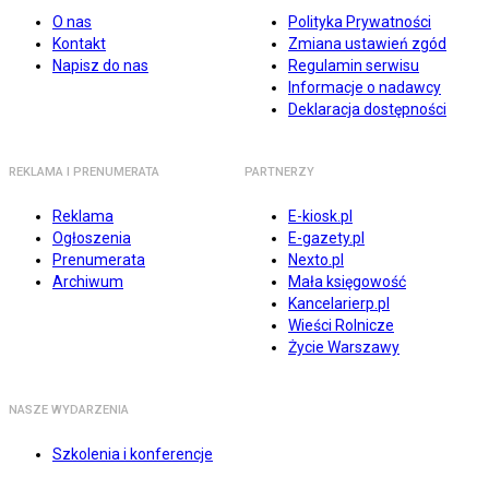
O nas
Polityka Prywatności
Kontakt
Zmiana ustawień zgód
Napisz do nas
Regulamin serwisu
Informacje o nadawcy
Deklaracja dostępności
REKLAMA I PRENUMERATA
PARTNERZY
Reklama
E-kiosk.pl
Ogłoszenia
E-gazety.pl
Prenumerata
Nexto.pl
Archiwum
Mała księgowość
Kancelarierp.pl
Wieści Rolnicze
Życie Warszawy
NASZE WYDARZENIA
Szkolenia i konferencje