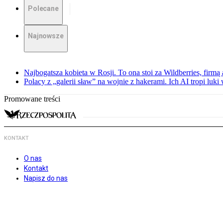
Polecane
Najnowsze
Najbogatsza kobieta w Rosji. To ona stoi za Wildberries, firm
Polacy z „galerii sław” na wojnie z hakerami. Ich AI tropi luki
Promowane treści
KONTAKT
O nas
Kontakt
Napisz do nas